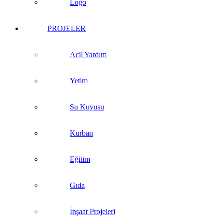
Logo
PROJELER
Acil Yardım
Yetim
Su Kuyusu
Kurban
Eğitim
Gıda
İnşaat Projeleri