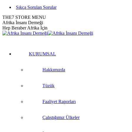
Skip
Sıkça Sorulan Sorular
to
THE7 STORE MENU
content
Facebook
Twitter
Instagram
YouTube
Linkedin
Afrika İnsanı Derneği
page
page
page
page
page
Hep Beraber Afrika İçin
opens
opens
opens
opens
opens
in
in
in
in
in
new
new
new
new
new
window
window
window
window
window
KURUMSAL
Hakkımızda
Tüzük
Faaliyet Raporları
Çalıştığımız Ülkeler