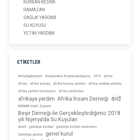
KURBAN KESİMİ
RAMAZAN
SAĞLIK YARDIMI
SU KUYUSU
YETİM YARDIMI
ETİKETLER
#elazigdepremi
#sudanokul #sudanokulaçılışı
2019
africa
afrika
afrika kumaş
afrika kumaş yardımı
afrika matbaa yardımı
afrika yardım kuruluşları
afrika yardımları
aid
afrikaya yardım
Afrika İnsanı Derneği
BASMA Vakfı Ziyareti
Beşir Derneği ile Gerçekleştirdiğimiz 2018
yılı Nijerya'da Su Kuyuları
davet
gambiya kurban
gambiya kurban yardımları
genel kurul
Gambiya yardım