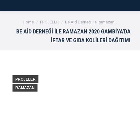
You are here:
Home
PROJELER
Be Aid Derneği ile Ramazan…
BE AID DERNEĞI ILE RAMAZAN 2020 GAMBIYA’DA
İFTAR VE GIDA KOLILERI DAĞITIMI
PROJELER
RAMAZAN