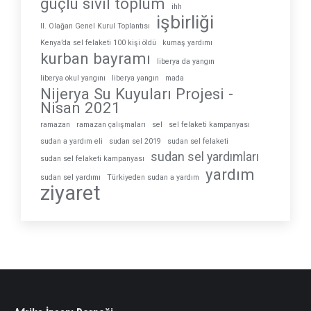
güçlü sivil toplum
ihh
işbirliği
II. Olağan Genel Kurul Toplantısı
Kenya’da sel felaketi 100 kişi öldü
kumaş yardımı
kurban bayramı
liberya da yangın
liberya okul yangını
liberya yangın
mada
Nijerya Su Kuyuları Projesi -
Nisan 2021
ramazan
ramazan çalışmaları
sel
sel felaketi kampanyası
sudan a yardım eli
sudan sel 2019
sudan sel felaketi
sudan sel yardımları
sudan sel felaketi kampanyası
yardım
sudan sel yardımı
Türkiyeden sudan a yardım
ziyaret