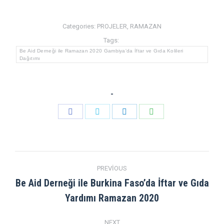
Categories:
PROJELER
,
RAMAZAN
Tags:
Be Aid Derneği ile Ramazan 2020 Gambiya'da İftar ve Gıda Kolileri
Dağıtımı
-
Share
Share
Share
Share
on
on
on
on
Facebook
Twitter
LinkedIn
WhatsApp
Post
PREVIOUS
navigation
Be Aid Derneği ile Burkina Faso’da İftar ve Gıda
Previous
Yardımı Ramazan 2020
post:
NEXT